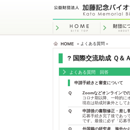
»
よくある質問
»
? 国際交流助成 Ｑ＆Ａ
よくある質問 回答
申請手続きと審査について
Q
Zoomなどオンラインで
コロナ期以降、一時的に
現在は助成対象外として
Q
申請後の書類修正・差し
応募手続き完了後であっ
です。最後に必ず「応募
Q
外国籍の研究者、海外か