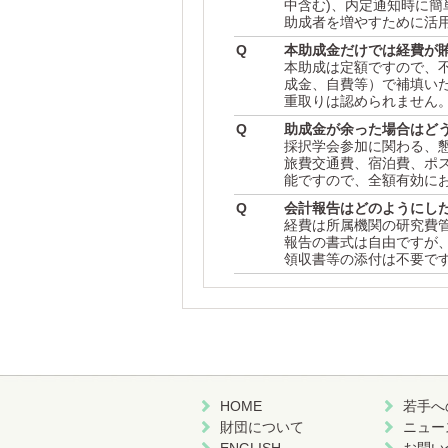
中含む)、内定通知時に
助成者を増やすために活
Q
本助成金だけでは経費が
本助成は定額ですので、
成金、自費等）で補填い
重取りは認められません
Q
助成金が余った場合はど
採択学会参加に関わる、
旅費交通費、宿泊費、ポ
能ですので、全額有効に
Q
会計報告はどのようにし
経費は所属機関の研究費
報告の書式は自由ですが
領収書等の添付は不要で
HOME
若手へ
財団について
ニュー