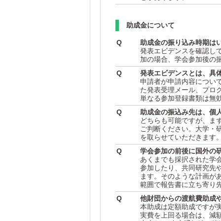
助成金について
Q
助成金の振り込み時期は
発表エビデンスを確認して
加の場合、学会参加後の
Q
発表エビデンスとは、具
申請者が申請内容につい
た発表受理メール、プロ
単なる参加登録書類は無
Q
助成金の振込み先は、個
どちらも可能ですが、ま
ご判断ください。大学・
を取らせていただきます
Q
学会参加の前後に国外の
あくまでも採択された学
参加したり、共同研究先
ます。そのような計画が
範囲で報告書に立ち寄り
Q
他財団からの渡航費助成
本助成は定額助成ですが
実費を上回る場合は、減