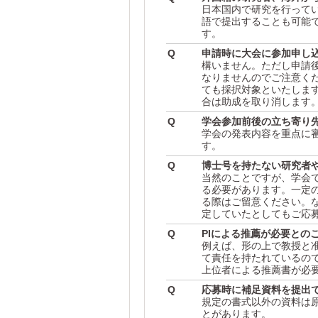
日本国内で研究を行って
語で提出することも可能で
す。
Q
申請時に大会に参加申し
構いません。ただし申請
なりませんのでご注意く
ても採択対象といたしま
合は助成を取り消します
Q
学会参加前後の立ち寄り
学会の発表内容を重点に
す。
Q
博士号を持たない研究者
当然のことですが、学会
る必要があります。一定
る際はご留意ください。
定していたとしてもご応
Q
PIによる推薦が必要との
例えば、形の上で教授と准
て責任を持たれているので
上位者による推薦書が必
Q
応募時に補足資料を提出
規定の書式以外の資料は
とがあります。