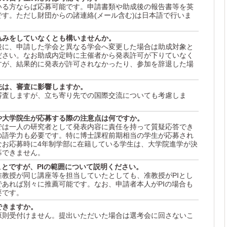
いる方ならば応募可能です。申請書類や助成後の報告書等を英
す。ただし財団からの諸連絡(メール含む)は日本語で行いま
込みをしていなくとも構いませんか。
後に、申請した学会と異なる学会へ変更した場合は助成対象と
ださい。なお助成内定時に主催者から発表許可が下りていなく
すが、結果的に発表が許可されなかったり、参加を辞退した場
。
先は、審査に影響しますか。
審査しますが、立ち寄り先での国際交流についても考慮しま
や大学院生が応募する際の注意点は何ですか。
では一人の研究者として発表内容に責任を持って質疑応答でき
の語学力も必要です。特に博士課程前期相当の学生が応募され
なお応募時に4年制学部に在籍している学生は、大学院進学が決
募できません。
ことですが、PIの範囲について説明ください。
教授が同じ講座等を担当していたとしても、准教授がPIとし
あれば別々に推薦可能です。なお、申請者本人がPIの場合も
要です。
できますか。
原則受付けません。提出いただいた場合は選考会に回さないこ