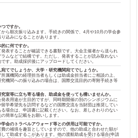
いつですか。
から順次振り込みます。手続きの関係で、4月や10月の学会参
振り込みになることがあります。
体的に何ですか。
て発表することが確認できる書類です。大会主催者から送られ
グラムなどで結構です。ただし、発表することが読み取れない
効です。助成採択後にアップロードしてください。
人宛てでしょうか、大学・研究機関宛てでしょうか。
ず所属機関の経理担当者もしくは助成金担当者にご相談の上、
研究機関への振り込みの場合は、国際交流目的の寄附手続き等
。
研究室等に立ち寄る場合、助成金を使っても構いませんか。
会発表用途が主目的ですが、同時期開催の別のシンポジウムに
や留学希望先を訪問するなどの国際交流を当財団は推奨してい
ある場合は、申請書に記載ください。なお、差しさわりのない
先の簡単な記載をお願いします。
や学会のトラベルアウォード等との併用は可能ですか。
実費の補填を趣旨としていますので、他の助成と合わせた額が
額して助成するこがあります。他の渡航助成を受ける場合(申請