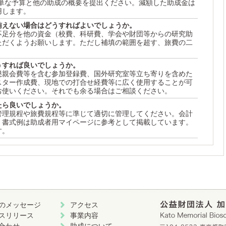
簡単な予算と他の助成の概要を提出ください。減額した助成金は
用します。
賄えない場合はどうすればよいでしょうか。
不足分を他の資金（校費、科研費、学会や財団等からの研究助
ただくようお願いします。ただし補填の範囲を超す、旅費の二
。
うすれば良いでしょうか。
懇親会費等を含む参加登録費、国外研究室等立ち寄りを含めた
スター作成費、現地での打合せ経費等に広く使用することが可
お使いください。それでも余る場合はご相談ください。
たら良いでしょうか。
管理規程や旅費規程等に準じて適切に管理してください。会計
、書式例は助成者用マイページに参考として掲載しています。
す。
のメッセージ
アクセス
スリリース
事業内容